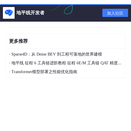
期不连续问题，因此训练回归维度中，yaw 始终占
地平线开发者
用 2 个通道。
加入社区
Head 的 insertion order 很重要
CenterPoint 在 d
eploy 模式下会按 Head key 的顺序扁平化输出，
这直接影响导出 HBIR 和最终推理输出 tensor 的语
更多推荐
义顺序。
·
Sparse4D：从 Dense BEV 到工程可落地的世界建模
三、box_size 的真正含义：训练回归 vs 推理输出
·
地平线 征程 6 工具链进阶教程 征程 6E/M 工具链 QAT 精度调优
在 CenterPoint 中，经常会看到如下配置：
·
Transformer模型部署之性能优化指南
postprocess = 
需要明确的是：