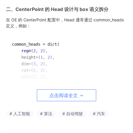
二、CenterPoint 的 Head 设计与 box 语义拆分
在 OE 的 CenterPoint 配置中，Head 通常通过 common_heads
定义，例如：
common_heads = dict(

reg=
(
2
, 
2
),

    height=(
1
, 
2
),

    dim=(
3
, 
2
),

    rot=(
2
, 
2
),

    vel=(
2
, 
2
),

点击阅读全文
这里的每一项并不只是“网络输出通道数”，而是​
明确对应 box 的几
何语义拆分
​：
# 人工智能
# 算法
# 自动驾驶
# 汽车
几个关键点需要强调：
rot 使用 sin / cos 表达
这是为了避免角度回归的周