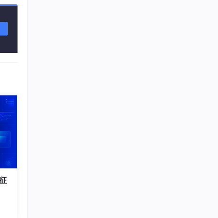
，沉浸
可在
 征
护