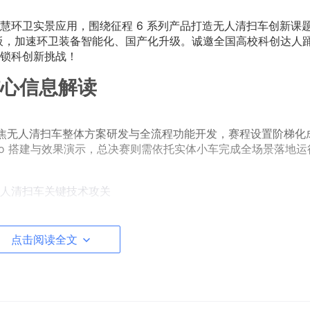
慧环卫实景应用，围绕征程 6 系列产品打造无人清扫车创新课
板，加速环卫装备智能化、国产化升级。诚邀全国高校科创达人
锁科创新挑战！
心信息解读
焦无人清扫车整体方案研发与全流程功能开发，赛程设置阶梯化
mo 搭建与效果演示，总决赛则需依托实体小车完成全场景落地运
人清扫车关键技术攻关
点击阅读全文
帅”擂台赛进行报名（报名时间为5月30日-6月30日）
硕士和博士研究生。