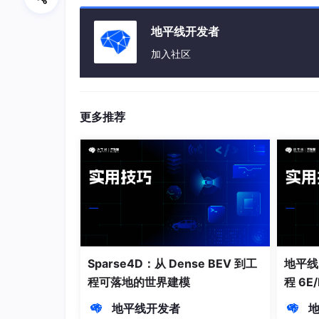
*具体要求可点在
挑战杯官网
查看。
地平线开发者
二、干货资源共享，线上线
加入社区
1. 线下高校沙龙・面对面技术
更多推荐
5-6 月我们将走进北京、上海等多所高校，开
式掌握实战技能，诚邀各参赛队伍线下相聚交流
2. 官方学习阵地・线上资源随
全套算法 工具链、开发教程可在「地平线开发
Sparse4D：从 Dense BEV 到工
地平线
社区发帖提问，天工 Agent 在线答疑；若
程可落地的世界建模
程 6E
航。
地平线开发者
3. 专属交流社群・实时答疑共