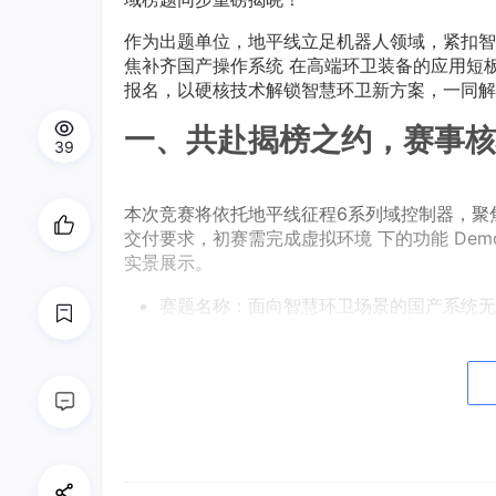
作为出题单位，地平线立足机器人领域，紧扣智
焦补齐国产操作系统 在高端环卫装备的应用短
报名，以硬核技术解锁智慧环卫新方案，一同解
一、共赴揭榜之约，赛事核
39
本次竞赛将依托地平线征程6系列域控制器，聚
交付要求，初赛需完成虚拟环境 下的功能 De
实景展示。
赛题名称：面向智慧环卫场景的国产系统无
赛题领域：机器人
题目编号：DG-202604
比赛时间：2026年4月-11月
报名方式：登录“挑战杯”官网，点击“揭榜挂
参赛对象：全日制高职高专、专科、本科、