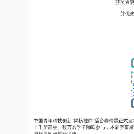
获奖者
并优
中国青年科技创新“揭榜挂帅”擂台赛榜题正式发
上千所高校、数万名学子踊跃参与，本届赛事聚焦
域榜题同步重磅揭晓！