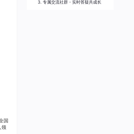
3. 专属交流社群・实时答疑共成长
全国
人领