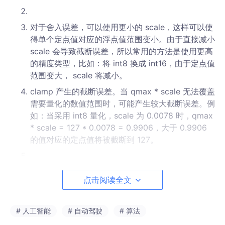
对于舍入误差，可以使用更小的 scale，这样可以使
得单个定点值对应的浮点值范围变小。由于直接减小
scale 会导致截断误差，所以常用的方法是使用更高
的精度类型，比如：将 int8 换成 int16，由于定点值
范围变大， scale 将减小。
clamp 产生的截断误差。当 qmax * scale 无法覆盖
需要量化的数值范围时，可能产生较大截断误差。例
如：当采用 int8 量化，scale 为 0.0078 时，qmax
* scale = 127 * 0.0078 = 0.9906，大于 0.9906
的值对应的定点值将被截断到 127。
对于截断误差，可以使用更大的 scale。scale 一般
点击阅读全文
是由量化工具使用统计方法得到，scale 偏小的原因
是校准数据不够全，校准方法不对，导致 scale 统
计的不合理。比如：某一输入的理论范围为 [-1，
# 人工智能
# 自动驾驶
# 算法
1]，但校准或 qat 过程中，没有观测到最大值为 1