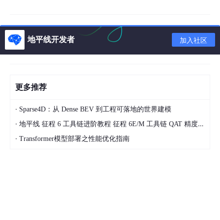
或最小值为 -1 的样本或观测到此类样本的次数太
少。应该增加此类数据或者根据数值范围，手动设置
固定 scale。在截断误差不大的情况下，可以调整校
地平线开发者
加入社区
准参数，通过不同的校准方法和超参缓解截断误差。
因此，QAT 量化精度调优以减少上述两种误差为基本原则，下文
将针对 QAT 每个阶段做调优介绍：
更多推荐
1.1 浮点训练 & 评测
·
Sparse4D：从 Dense BEV 到工程可落地的世界建模
一般情况下，QAT 精度调优以训练好的浮点模型作为初始条件，
理想情况下，浮点模型的设计和迭代应充分考虑量化风险，主要包
·
地平线 征程 6 工具链进阶教程 征程 6E/M 工具链 QAT 精度调优
括 2 个方面：
·
Transformer模型部署之性能优化指南
​在保持浮点精度的情况下，尽可能使用量化友好的结
构和算子：​
特征提取部分尽可能使用 CNN 结构、尽
量裁剪多余的 attention 和 elementwise（add/mu
l/sub 等）操作、激活函数首选 ReLU、bbox 回归
和位置编码常用的 sigmoid/inverse_sigmoid 等的
操作避免量化（从模型移除到前后处理）、使用可被